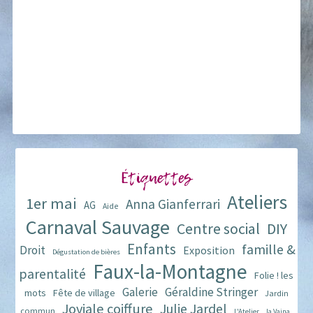
Étiquettes
Ateliers
1er mai
Anna Gianferrari
AG
Aide
Carnaval Sauvage
Centre social
DIY
Enfants
famille &
Droit
Exposition
Dégustation de bières
Faux-la-Montagne
parentalité
Folie ! les
Galerie
Géraldine Stringer
mots
Fête de village
Jardin
Joviale coiffure
Julie Jardel
commun
L'Atelier
la Vaina