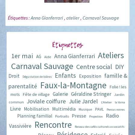
Étiquettes :
Anna Gianferrari
,
atelier
,
Carnaval Sauvage
Étiquettes
Ateliers
1er mai
Anna Gianferrari
AG
Aide
Carnaval Sauvage
Centre social
DIY
Enfants
famille &
Droit
Exposition
Dégustation de bières
Faux-la-Montagne
parentalité
Folie ! les
Galerie
Géraldine Stringer
mots
Fête de village
Jardin
Joviale coiffure
Julie Jardel
commun
L'Atelier
la Vaina
Livre
Multimédia
Mobilisation
PAVL
Musique
Percus noires
Radio
Presse
Planning familial
Portraits
Projection
Rencontre
Vassivière
Reseau des cafés culturels associatifs
Résidence