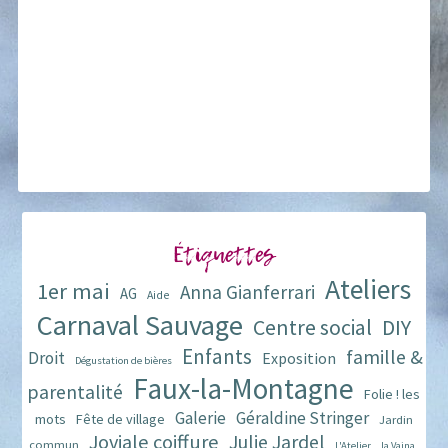
Étiquettes
Ateliers
1er mai
Anna Gianferrari
AG
Aide
Carnaval Sauvage
Centre social
DIY
Enfants
famille &
Droit
Exposition
Dégustation de bières
Faux-la-Montagne
parentalité
Folie ! les
Galerie
Géraldine Stringer
mots
Fête de village
Jardin
Joviale coiffure
Julie Jardel
commun
L'Atelier
la Vaina