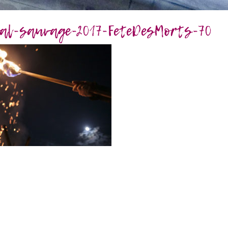
al-sauvage-2017-FeteDesMorts-70