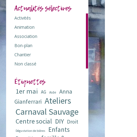
Actualités sélectives
Activités
103
Animation
117
Association
73
Bon-plan
42
Chantier
7
Non classé
1
Étiquettes
1er mai
Anna
AG
Aide
Ateliers
Gianferrari
Carnaval Sauvage
Centre social
DIY
Droit
Enfants
Dégustation de bières