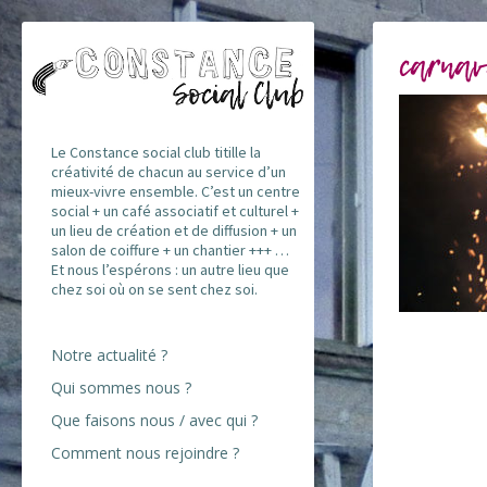
carnav
Le Constance social club titille la
créativité de chacun au service d’un
mieux-vivre ensemble. C’est un centre
social + un café associatif et culturel +
un lieu de création et de diffusion + un
salon de coiffure + un chantier +++ …
Et nous l’espérons : un autre lieu que
chez soi où on se sent chez soi.
Notre actualité ?
Qui sommes nous ?
Que faisons nous / avec qui ?
Comment nous rejoindre ?