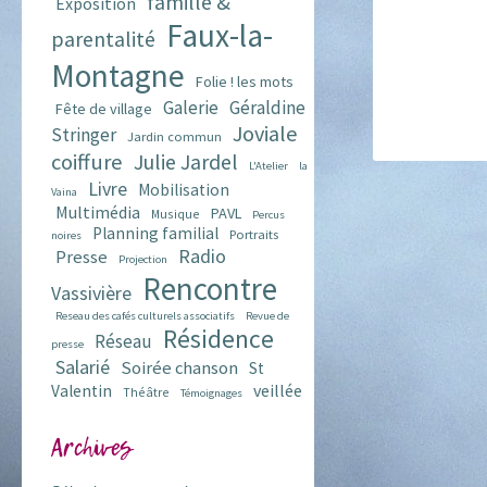
famille &
Exposition
Faux-la-
parentalité
Montagne
Folie ! les mots
Galerie
Géraldine
Fête de village
Joviale
Stringer
Jardin commun
coiffure
Julie Jardel
L'Atelier
la
Livre
Mobilisation
Vaina
Multimédia
PAVL
Musique
Percus
Planning familial
Portraits
noires
Radio
Presse
Projection
Rencontre
Vassivière
Reseau des cafés culturels associatifs
Revue de
Résidence
Réseau
presse
Salarié
Soirée chanson
St
veillée
Valentin
Théâtre
Témoignages
Archives
Archives