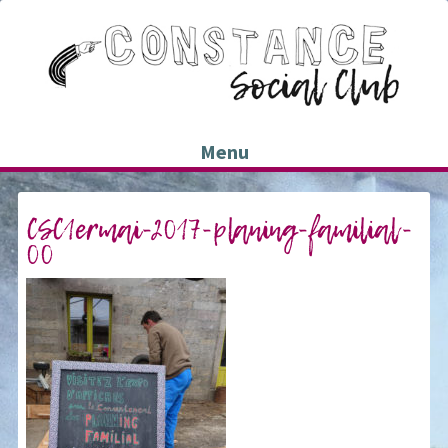
Menu
CSC1ermai-2017-planing-familial-
00