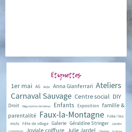
Étiquettes
Ateliers
1er mai
Anna Gianferrari
AG
Aide
Carnaval Sauvage
Centre social
DIY
Enfants
famille &
Droit
Exposition
Dégustation de bières
Faux-la-Montagne
parentalité
Folie ! les
Galerie
Géraldine Stringer
mots
Fête de village
Jardin
Joviale coiffure
Julie Jardel
commun
L'Atelier
la Vaina