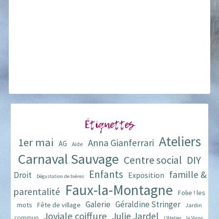
Étiquettes
Ateliers
1er mai
Anna Gianferrari
AG
Aide
Carnaval Sauvage
Centre social
DIY
Enfants
famille &
Droit
Exposition
Dégustation de bières
Faux-la-Montagne
parentalité
Folie ! les
Galerie
Géraldine Stringer
mots
Fête de village
Jardin
Joviale coiffure
Julie Jardel
commun
L'Atelier
la Vaina