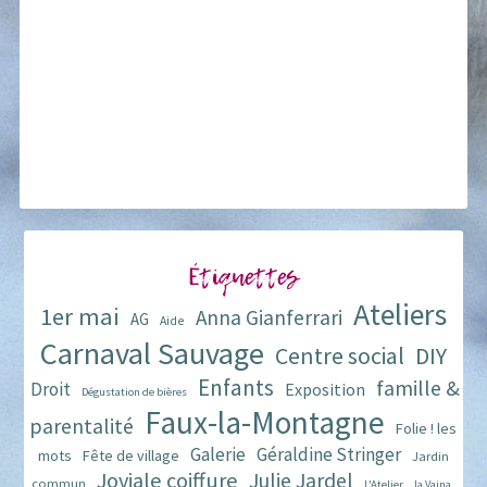
Étiquettes
Ateliers
1er mai
Anna Gianferrari
AG
Aide
Carnaval Sauvage
Centre social
DIY
Enfants
famille &
Droit
Exposition
Dégustation de bières
Faux-la-Montagne
parentalité
Folie ! les
Galerie
Géraldine Stringer
mots
Fête de village
Jardin
Joviale coiffure
Julie Jardel
commun
L'Atelier
la Vaina