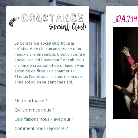
_DAJ14
Le Constance social club titille la
créativité de chacun au service d’un
mieux-vivre ensemble. C’est un centre
social + un café associatif et culturel +
un lieu de création et de diffusion + un
salon de coiffure + un chantier +++ …
Et nous l’espérons : un autre lieu que
chez soi où on se sent chez soi.
Notre actualité ?
Qui sommes nous ?
Que faisons nous / avec qui ?
Comment nous rejoindre ?