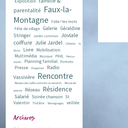
famille &
Exposition
Faux-la-
parentalité
Montagne
Folie ! les mots
Galerie
Géraldine
Fête de village
Joviale
Stringer
Jardin commun
coiffure
Julie Jardel
L'Atelier
la
Livre
Mobilisation
Vaina
Multimédia
PAVL
Musique
Percus
Planning familial
Portraits
noires
Radio
Presse
Projection
Rencontre
Vassivière
Reseau des cafés culturels associatifs
Revue de
Résidence
Réseau
presse
Salarié
Soirée chanson
St
veillée
Valentin
Théâtre
Témoignages
Archives
Archives