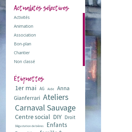
Actualités sélectives
Activités
103
Animation
117
Association
73
Bon-plan
42
Chantier
7
Non classé
1
Étiquettes
1er mai
Anna
AG
Aide
Ateliers
Gianferrari
Carnaval Sauvage
Centre social
DIY
Droit
Enfants
Dégustation de bières