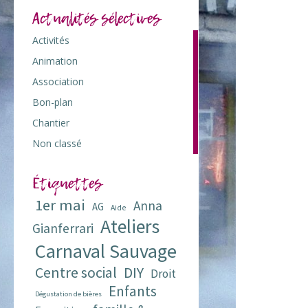
Actualités sélectives
Activités
103
Animation
117
Association
73
Bon-plan
42
Chantier
7
Non classé
1
Étiquettes
1er mai
Anna
AG
Aide
Ateliers
Gianferrari
Carnaval Sauvage
Centre social
DIY
Droit
Enfants
Dégustation de bières