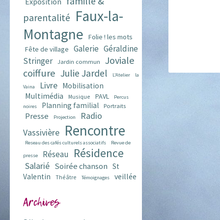
famille &
Exposition
Faux-la-
parentalité
Montagne
Folie ! les mots
Galerie
Géraldine
Fête de village
Joviale
Stringer
Jardin commun
coiffure
Julie Jardel
L'Atelier
la
Livre
Mobilisation
Vaina
Multimédia
PAVL
Musique
Percus
Planning familial
Portraits
noires
Radio
Presse
Projection
Rencontre
Vassivière
Reseau des cafés culturels associatifs
Revue de
Résidence
Réseau
presse
Salarié
Soirée chanson
St
veillée
Valentin
Théâtre
Témoignages
Archives
Archives