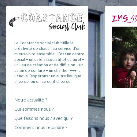
IMG_53
Le Constance social club titille la
créativité de chacun au service d’un
mieux-vivre ensemble. C’est un centre
social + un café associatif et culturel +
un lieu de création et de diffusion + un
salon de coiffure + un chantier +++ …
Et nous l’espérons : un autre lieu que
chez soi où on se sent chez soi.
Notre actualité ?
Qui sommes nous ?
Que faisons nous / avec qui ?
Comment nous rejoindre ?