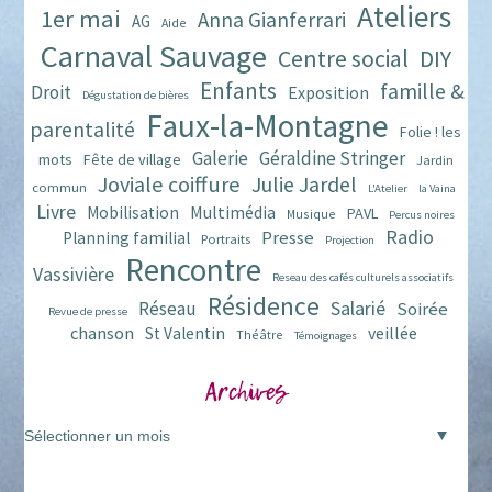
Ateliers
1er mai
Anna Gianferrari
AG
Aide
Carnaval Sauvage
Centre social
DIY
Enfants
famille &
Droit
Exposition
Dégustation de bières
Faux-la-Montagne
parentalité
Folie ! les
Galerie
Géraldine Stringer
mots
Fête de village
Jardin
Joviale coiffure
Julie Jardel
commun
L'Atelier
la Vaina
Livre
Multimédia
Mobilisation
PAVL
Musique
Percus noires
Radio
Presse
Planning familial
Portraits
Projection
Rencontre
Vassivière
Reseau des cafés culturels associatifs
Résidence
Salarié
Réseau
Soirée
Revue de presse
chanson
veillée
St Valentin
Théâtre
Témoignages
Archives
Archives