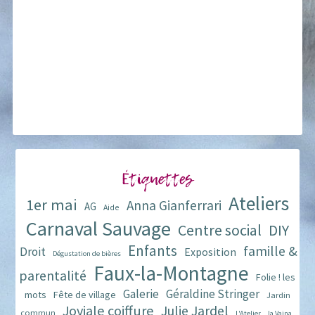
Étiquettes
Ateliers
1er mai
Anna Gianferrari
AG
Aide
Carnaval Sauvage
Centre social
DIY
Enfants
famille &
Droit
Exposition
Dégustation de bières
Faux-la-Montagne
parentalité
Folie ! les
Galerie
Géraldine Stringer
mots
Fête de village
Jardin
Joviale coiffure
Julie Jardel
commun
L'Atelier
la Vaina