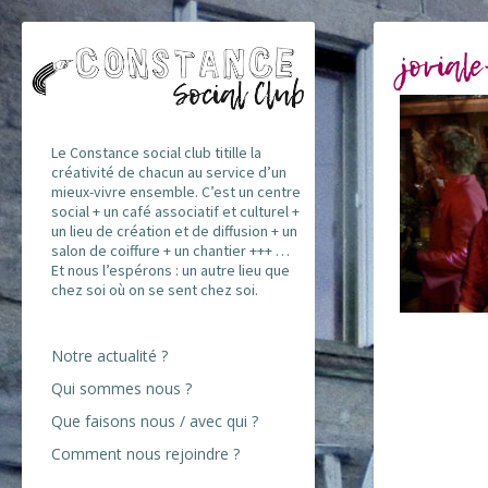
jovial
Le Constance social club titille la
créativité de chacun au service d’un
mieux-vivre ensemble. C’est un centre
social + un café associatif et culturel +
un lieu de création et de diffusion + un
salon de coiffure + un chantier +++ …
Et nous l’espérons : un autre lieu que
chez soi où on se sent chez soi.
Notre actualité ?
Qui sommes nous ?
Que faisons nous / avec qui ?
Comment nous rejoindre ?