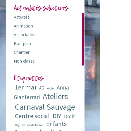
Actualités sélectives
Activités
103
Animation
117
Association
73
Bon-plan
42
Chantier
7
Non classé
1
Étiquettes
1er mai
Anna
AG
Aide
Ateliers
Gianferrari
Carnaval Sauvage
Centre social
DIY
Droit
Enfants
Dégustation de bières