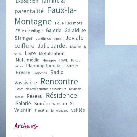
famille &
Exposition
Faux-la-
parentalité
Montagne
Folie ! les mots
Galerie
Géraldine
Fête de village
Joviale
Stringer
Jardin commun
coiffure
Julie Jardel
L'Atelier
la
Livre
Mobilisation
Vaina
Multimédia
PAVL
Musique
Percus
Planning familial
Portraits
noires
Radio
Presse
Projection
Rencontre
Vassivière
Reseau des cafés culturels associatifs
Revue de
Résidence
Réseau
presse
Salarié
Soirée chanson
St
veillée
Valentin
Théâtre
Témoignages
Archives
Archives