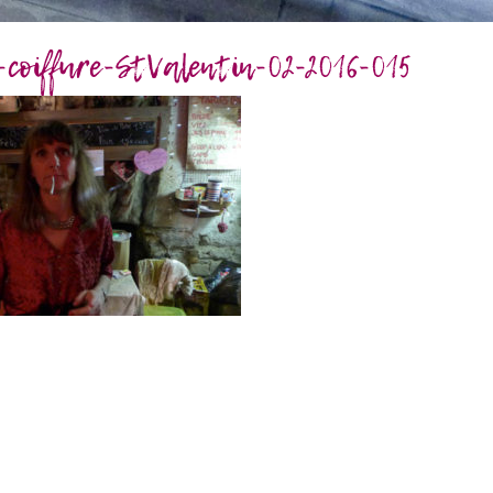
e-coiffure-StValentin-02-2016-015